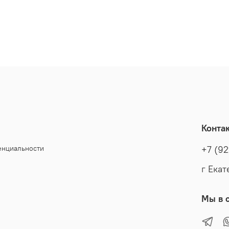
Конта
енциальности
+7 (92
г Екат
Мы в с