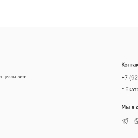
Конта
енциальности
+7 (92
г Екат
Мы в с