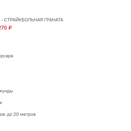
4 - CТРАЙКБОЛЬНАЯ ГРАНАТА
270 ₽
орсара
екунды
к
ов:
до 20 метров