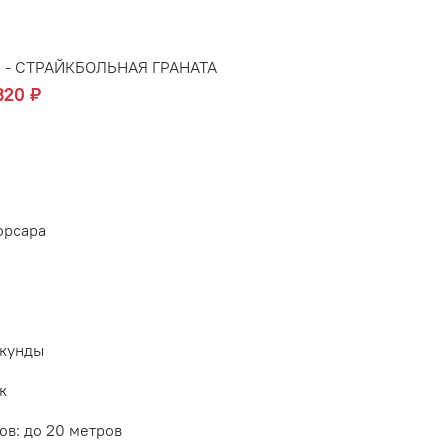
6 - CТРАЙКБОЛЬНАЯ ГРАНАТА
320 ₽
орсара
екунды
к
ов:
до 20 метров