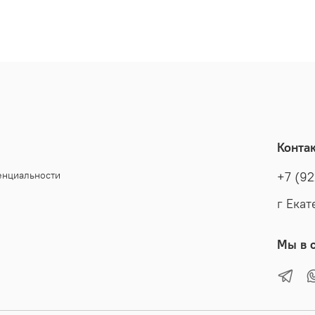
Конта
енциальности
+7 (92
г Екат
Мы в с