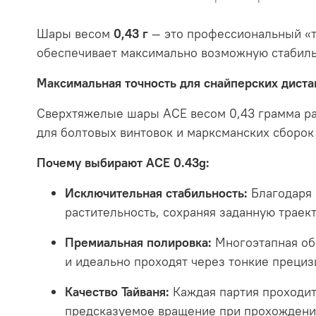
Шары весом
0,43 г
— это профессиональный «т
обеспечивает максимально возможную стабильн
Максимальная точность для снайперских дист
Сверхтяжелые шары ACE весом 0,43 грамма раз
для болтовых винтовок и марксманских сборо
Почему выбирают ACE 0.43g:
Исключительная стабильность:
Благодаря 
растительность, сохраняя заданную траек
Премиальная полировка:
Многоэтапная обр
и идеально проходят через тонкие прециз
Качество Тайваня:
Каждая партия проходит 
предсказуемое вращение при прохождении