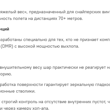
яжелый вес», предназначенный для снайперских винт
ость полета на дистанциях 70+ метров.
анций
работаны специально для тех, кто не признает комп
к (DMR) с высокой мощностью выхлопа.
внушительному весу шар практически не реагирует н
торию.
аботка поверхности гарантирует зеркальную гладкос
ионные стволики.
строгий контроль на отсутствие внутренних пустот, 
 через камеру хоп-апа.