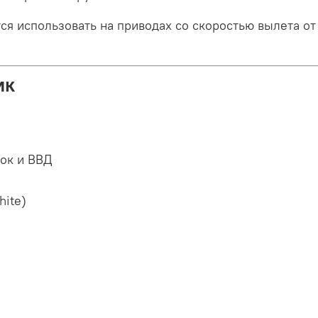
я использовать на приводах со скоростью вылета о
ик
ок и ВВД
hite)