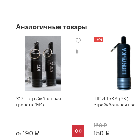
Аналогичные товары
-6%
Х17 - страйкбольная
ШПИЛЬКА (БК)
граната (БК)
страйкбольная гра
160 ₽
190 ₽
150 ₽
От