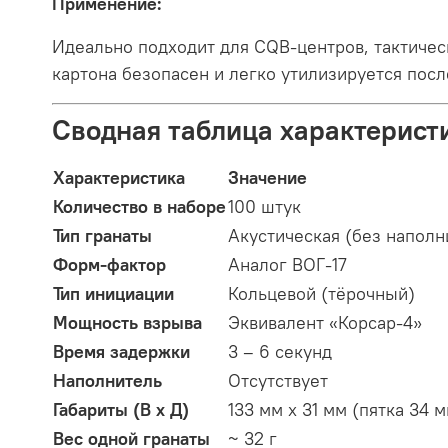
Применение:
Идеально подходит для CQB-центров, тактичес
картона безопасен и легко утилизируется посл
Сводная таблица характеристи
Характеристика
Значение
Количество в наборе
100 штук
Тип гранаты
Акустическая (без наполн
Форм-фактор
Аналог ВОГ-17
Тип инициации
Кольцевой (тёрочный)
Мощность взрыва
Эквивалент «Корсар-4»
Время задержки
3 – 6 секунд
Наполнитель
Отсутствует
Габариты (В х Д)
133 мм х 31 мм (пятка 34 
Вес одной гранаты
~ 32 г