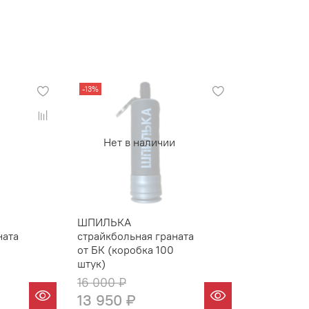
-13%
Нет в наличии
ШПИЛЬКА
ната
страйкбольная граната
от БК (коробка 100
штук)
16 000 ₽
13 950 ₽