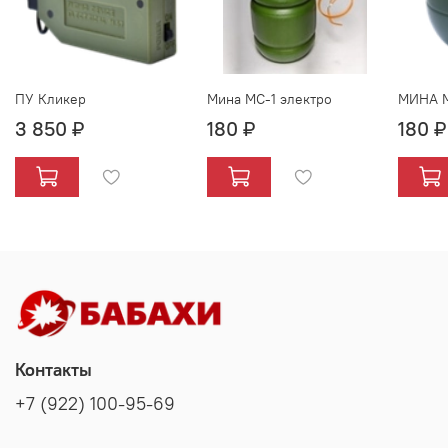
ПУ Кликер
Мина МС-1 электро
МИНА 
3 850 ₽
180 ₽
180 ₽
Контакты
+7 (922) 100-95-69