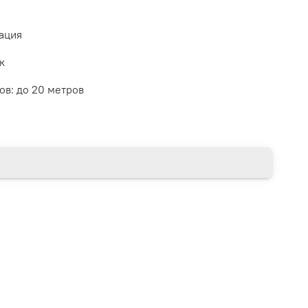
ация
к
ов:
до 20 метров