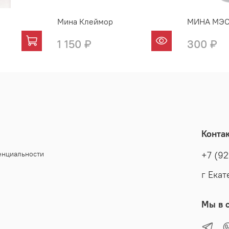
Мина Клеймор
МИНА МЭС
1 150 ₽
300 ₽
Конта
енциальности
+7 (92
г Екат
Мы в с